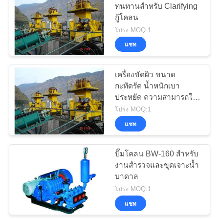
ทนทานสำหรับ Clarifying
เป็น
กู้โคลน
33
โปร่ง MOQ:1
ส่วน
เครื่องเจาะไฮดรอลิก
แชท
ตัว
Crawler
เครื่องขัดผิว ขนาด
กะทัดรัด น้ำหนักเบา
ประหยัด ความสามารถใน
การแปรรูปสูง ระบบบำบัด
โปร่ง MOQ:1
สารขจัดตะกอนและ
แชท
27
ตะกอน
ปั๊มโคลน BW-160 สำหรับ
DESANDER
งานสำรวจและขุดเจาะน้ำ
บาดาล
โปร่ง MOQ:1
แชท