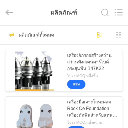
©
2010
-
ผลิตภัณฑ์
2025
Beijing
Sinovo
International
&
Sinovo
48
บ้าน
Heavy
ผลิตภัณฑ์ทั้งหมด
Industry
เครื่องตัดเสาเข็มไฮ
Co.Ltd..
All
Rights
Reserved.
สินค้า
ดรอลิก
เครื่องจักรก่อสร้างสว่าน
สว่านทังสเตนคาร์ไบด์
กระสุนฟัน B47K22
แสดง
โปร่ง MOQ:หนึ่งชิ้น
VR
แชท
68
เครื่องมือเจาะโลหะผสม
เกี่ยว
โรตารี่แท่นขุดเจาะ
Rock Ce Foundation
เครื่องตัดฟันสำหรับแท่น
กับ
เจาะโรตารี่
โปร่ง MOQ:หนึ่งหน่วย