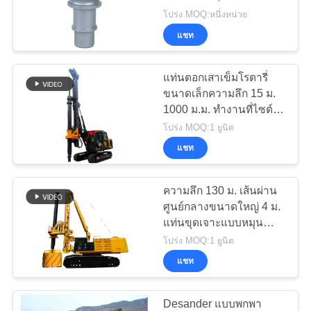
คุย
คัตเตอร์ครอส
โปร่ง MOQ:หนึ่งหน่วย
ตอน
แชท
47
นี้
แท่นเจาะน้ำ
แท่นตอกเสาเข็มโรตารี่
ขนาดเล็กความลึก 15 ม.
Waterwill
1000 ม.ม. ทำงานที่ไซต์
COMPANY
งานที่จำกัดการเข้าถึง
โปร่ง MOQ:1 ยูนิต
NEWS
สำหรับการเจาะขนาดเล็ก
แชท
แผนผัง
ความลึก 130 ม. เส้นผ่าน
25
ศูนย์กลางขนาดใหญ่ 4 ม.
เว็บไซต์
แท่นขุดเจาะแบบหมุน
ปลอกหมุน
สำหรับงานก่อสร้าง
โปร่ง MOQ:1 ยูนิต
TR500D ติดตั้งบนฐาน
แชท
นโยบาย
CAT เดิม
ความ
Desander แบบพกพา