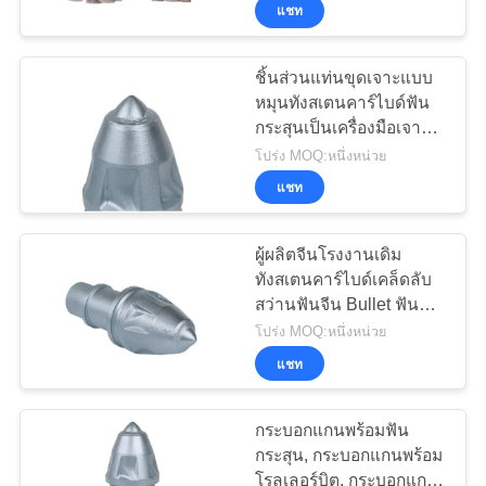
เรา
แชท
ชิ้นส่วนแท่นขุดเจาะแบบ
55
ทัวร์
หมุนทังสเตนคาร์ไบด์ฟัน
กระสุนเป็นเครื่องมือเจาะ
โรงงาน
แท่นเจาะหลัก
หิน
โปร่ง MOQ:หนึ่งหน่วย
แชท
ควบคุม
ผู้ผลิตจีนโรงงานเดิม
คุณภาพ
ทังสเตนคาร์ไบด์เคล็ดลับ
สว่านฟันจีน Bullet ฟัน
28
Rock Bits
โปร่ง MOQ:หนึ่งหน่วย
ติดต่อ
แชท
อุปกรณ์ CFA
เรา
กระบอกแกนพร้อมฟัน
กระสุน, กระบอกแกนพร้อม
โรลเลอร์บิต, กระบอกแกน