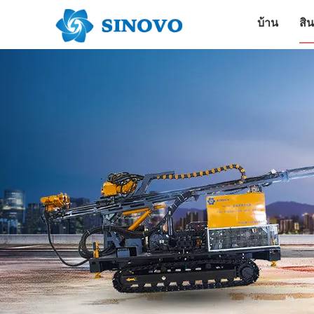
บ้าน
สิน