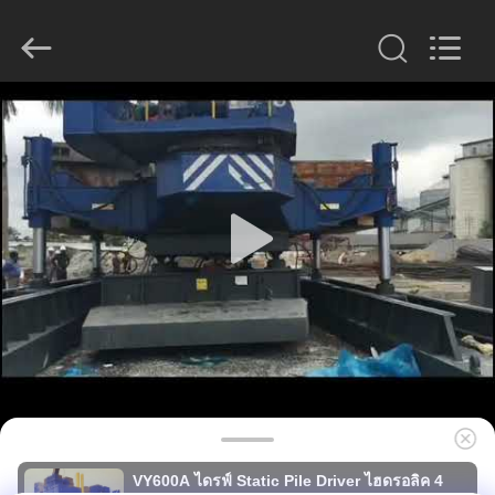
derlandse
ληνικά
日
本語
한국
العرب
हिन्दी
Türkçe
ndonesia
บ้าน
iếng Việt
ไทย
বাংলা
فارسی
Polski
สินค้า
จีน
ดี
แสดง
คุณภาพ
เครื่อง
VR
ตัด
เสา
เข็ม
ไฮ
เกี่ยว
ดร
อลิก
ผู้
กับ
จัด
VY600A ไดรฟ์ Static Pile Driver ไฮดรอลิค 4
จำหน่าย.