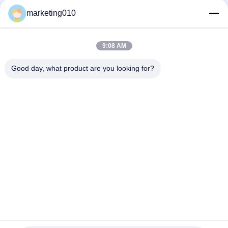
Copyright
เรา
แบบ
©
marketing010
2010
-
2026
คุยตอนนี้
Send Inquiry
Beijing
Sinovo
ทัวร์
International
9:08 AM
#
กองพะเนินเทินทึก
#
Pile Driven Foundations
&
#
Static Pile Driver
Sinovo
Heavy
โรงงาน
Good day, what product are you looking for?
ไดร์เวอร์ระบบไฮดรอลิค Static Pile
2023-04-25
2392 ความเห็น
Industry
Co.Ltd..
All
VY600A ไดรฟ์ Static Pile Driver ไฮดรอลิค 4 แบบ ชุดควบคุมไฮดรอลิคแบบคงที่
Rights
ของ VY เป็นรากฐานใหม่โดยใช้แรงดันคงที่ที่ทรงพลังของน้ำมันที่ผลิตได้อย่างราบ
Reserved.
รื่นและเงียบสงบโดยการกดกองวัสดุสำเร็จรูปที่จมลงอย่างร...
ดูเพิ่มเติม
ควบคุม
ข้อความจากผู้เข้าชม
ส่งข้อความ
คุณภาพ
ยังไม่มีความเห็นจากสาธารณะ
ติดต่อ
เรา