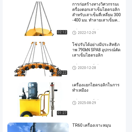
การก่อสร้างทางวิศวกรรมเ
ครื่องตอกเสาเข็มไฮดรอลิก
สำหรับเสาเข็มสี่เหลี่ยม 300
-400 มม. ทำลายเสาเข็มคอ
นกรีต
เครื่องตัดเสาเข็มไฮดรอลิก
02:12
2022-12-29
โซ่ปรับได้อย่างมีประสิทธิภ
าพ 790kN SPA8 อุปกรณ์ตัด
เสาเข็มไฮดรอลิก
เครื่องตัดเสาเข็มไฮดรอลิก
2020-12-28
00:22
เครื่องแยกไฮดรอลิกในการ
ทำเหมือง
เครื่องตัดเสาเข็มไฮดรอลิก
2025-08-29
01:27
TR60 เครื่องเจาะหมุน