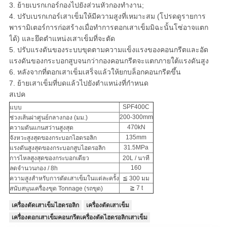
3. ย้ายเบรกเกอร์กองไปยังส่วนหัวกองทำงาน;
4. ปรับเบรกเกอร์เสาเข็มให้มีความสูงที่เหมาะสม (โปรดดูรายการ
พารามิเตอร์การก่อสร้างเมื่อทำการตอกเสาเข็มมิฉะนั้นโซ่อาจแตก
ได้) และยึดตำแหน่งเสาเข็มที่จะตัด
5. ปรับแรงดันของระบบขุดตามความแข็งแรงของคอนกรีตและอัด
แรงดันของกระบอกสูบจนกว่ากองคอนกรีตจะแตกภายใต้แรงดันสูง
6. หลังจากที่ตอกเสาเข็มเสร็จแล้วให้ยกบล็อกคอนกรีตขึ้น
7. ย้ายเสาเข็มที่บดแล้วไปยังตำแหน่งที่กำหนด
สเปค
SPF400C
แบบ
200-300mm
ช่วงเส้นผ่าศูนย์กลางกอง (มม.)
470kN
ความดันแกนสว่านสูงสุด
135mm
จังหวะสูงสุดของกระบอกไฮดรอลิก
31.5MPa
แรงดันสูงสุดของกระบอกสูบไฮดรอลิก
การไหลสูงสุดของกระบอกเดียว
20L / นาที
160
ลดจำนวนกอง / 8h
ความสูงสำหรับการตัดเสาเข็มในแต่ละครั้ง
≦ 300 มม
≧ 7 t
สนับสนุนเครื่องขุด Tonnage (รถขุด)
เครื่องตัดเสาเข็มไฮดรอลิก
เครื่องตัดเสาเข็ม
เครื่องตอกเสาเข็มคอนกรีตเครื่องตัดไฮดรอลิกเสาเข็ม