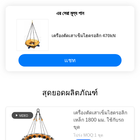
এর সেরা মূল্য পান
เครื่องตัดเสาเข็มไฮดรอลิก 470kN
แชท
สุดยอดผลิตภัณฑ์
เครื่องตัดเสาเข็มไฮดรอลิก
เหล็ก 1800 มม. ใช้กับรถ
ขุด
โปร่ง MOQ:1 ชุด