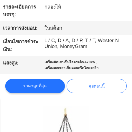
เรา
รายละเอียดการ
กล่องไม้
บรรจุ:
ทัวร์
เวลาการส่งมอบ:
ในสต็อก
โรงงาน
L / C, D / A, D / P, T / T, Wester N
เงื่อนไขการชำระ
Union, MoneyGram
เงิน:
ควบคุม
,
แสงสูง:
เครื่องตัดเสาเข็มไฮดรอลิก 470kN
เครื่องตอกเสาเข็มคอนกรีตไฮดรอลิก
คุณภาพ
ราคาถูกที่สุด
คุยตอนนี้
ติดต่อ
เรา